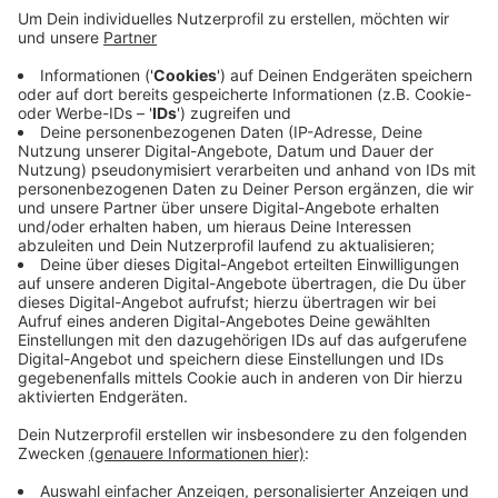
Anzeige
Deutlich gesunken ist die Zahl der Düsseldorfer, die
sich derzeit in Quarantäne befinden. Es sind knapp über
4.300 Menschen und damit 500 weniger als gestern.
Die sogenannte 7-Tages-Inzidenz liegt derzeit in
Düsseldorf bei 150,8. (21.11.: 159,3).
Hier gibt es weitere Infos:
Anzeige
Anzeige