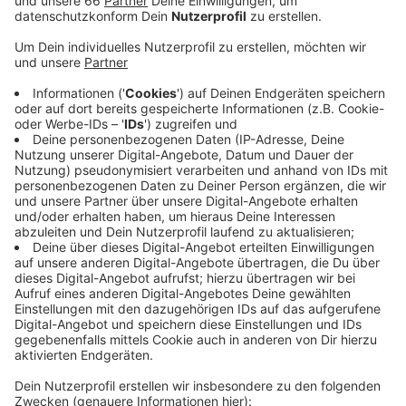
Veröffentlicht:
Dienstag, 25.08.2020 12:01
Anzeige
Die Zahl der Düsseldorfer, die im Moment ihre
Wohnung nicht verlassen dürfen, ist allerdings auf fast
800 angestiegen. Die meisten von ihnen gelten als
mögliche Kontaktpersonen von Erkrankten. In
Düsseldorfer KiTas und Schulen wurden am Montag
zehn neue Fälle bekannt. Auch hier werden jetzt die
Kontaktpersonen ermittelt.
Zahlen der Stadt vom 25.8.2020:
CORONA-Sonderseite von ANTENNE:
CORONA-Infos der Stadt: