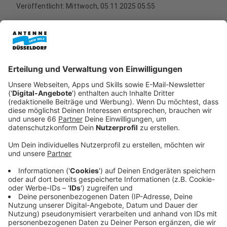
Veröffentlicht:
Mittwoch, 05.11.2025 05:55
Anzeige
Blaue Tonnen statt Altpapier-Container
Anzeige
Die
blauen Tonnen
werden seit April wöchentlich
geleert und nicht mehr nur alle 14 Tage. Seitdem wird
über die Tonne auch deutlich mehr Altpapier entsorgt.
In den Containern geht die Menge dagegen zurück. An
zehn Standorten in Düsseldorf werden sie deswegen
bald abgebaut. Unter anderem am
Wirtschaftsministerium an der Berger Allee, an der
Behrenstraße in Flingern neben der Feuerwache oder
am Ökotop in Heerdt. - Die Liste aller Standorte und