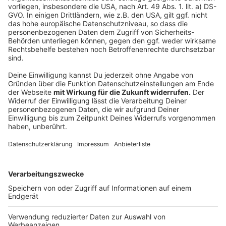
Altpapiertonnen werden seit April häufiger geleert
In Düsseldorf soll es generell sauberer werden
Anzeige
Folge uns für mehr News & Updates:
Anzeige
Livestream
|
Instagram
|
Facebook
|
WhatsApp-Kanal
Anzeige
Anzeige