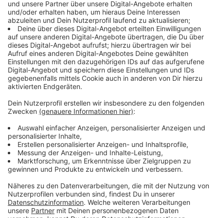
weitere Infos haben wir verlinkt: ad.de/nachrichten -
Die entsprechenden Container bekommen einen
Aufkleber und werden in ein bis zwei Monaten
abgebaut.
Anzeige
An diesen Standorten werden die
Altpapiercontainer jetzt abgebaut:
Anzeige
Berger Allee 25
Uerdinger Straße 25
Behrenstraße 62
Am Ökotop 23