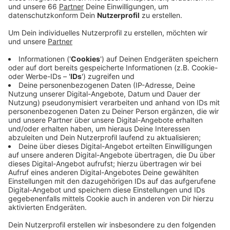
Anzeige
Vor allem abgeknickte Äste und lose Dachziegel, aber
auch umgestürzte Bäume beschäftigten die
Feuerwehr. In Hubbelrath stürzte beispielsweise ein
Baum auf die Bergische Landstraße. Ein PKW mit zwei
Insassen fuhr vor den umgestürzten Baum und eine
Person verletze sich dabei leicht.
Anzeige
Weitere Infos und Links zum Thema:
Anzeige
Das meldet die Feuerwehr: