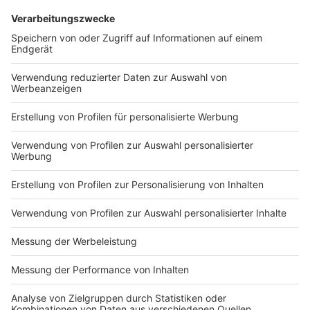
Eine mögliche Lösung dieser 'Problematik' könnte ein
Blick in die Vergangenheit sein. Wieder im Trend:
Fotobücher. Pro Urlaub sucht man sich die 15 bis 30
besten Bilder raus, druckt die aus und klebt sie ein. Im
Fotobuch sind die Bilder sicher, falls das Handy
abstürzt, kaputtgeht oder gehackt wird, aber:
Fotobücher und Fotos-Ausdrucken sind natürlich
kostspieliger als die ein oder andere Foto-App.
Normale Kamera-Apps, die per Werkseinstellung auf
dem Handy sind, machen nicht immer die besten Bilder.
Wer qualitiativ hochwertige Bilder schießen möchte,
sollte
"ProCam"
oder "Obscura" ausprobieren - für
Android die Apps
"Photoshop Camera"
oder auch
"Google Camera", aber Achtung: Diese Apps sind nicht
immer kostenlos.