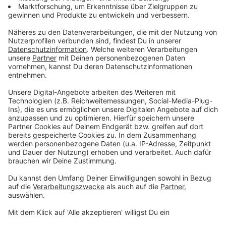
Anzeige
Das sagt ein Computerexperte zu Fotoapps
Anzeige
Es gibt aber Nachteile bei solchen Programmen.
"Wenn wir von solchen Apps reden, dann sind die
meistens von relativ unbekannten Entwicklern. Da
muss man sich fragen, ob man einer Firma, die gänzlich
unbekannt ist, Zugriff auf Fotoarchive erlaubt?", sagt
André Kramer von der Computerzeitschrift
"c’t"
. Des
Weiteren weist der Experte darauf hin, dass es
passieren kann, dass Fotos, die für die Künstliche
Intelligenz qualitativ schlecht sind, für das