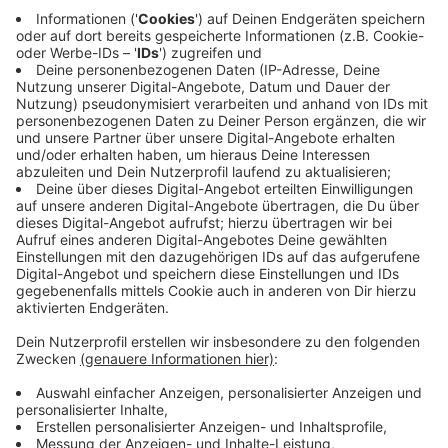
Anzeige
Fotos sortieren wie bei Tinder
Anzeige
Für das Android-System gibt es eine ähnliche App,
namens
"Photo Cleaner - Fotoreiniger"
oder auch
"Duplicate Photo Cleaner". Beide sind kostenlos, bei
den Bewertungen schneiden beide mittelmäßig ab und
sind offenbar teilweise nicht für alle Geräte verfügbar.
Ansonsten gibt es auch intelligente Apps, die uns das
Löschen von Fotos erleichtern, ein wenig wie bei der
Datingplattform "Tinder": In die eine Richtung wischen
für "Bild behalten" und in die andere Richtung für "Bild
Löschen" - ziemlich simpel.
Anzeige