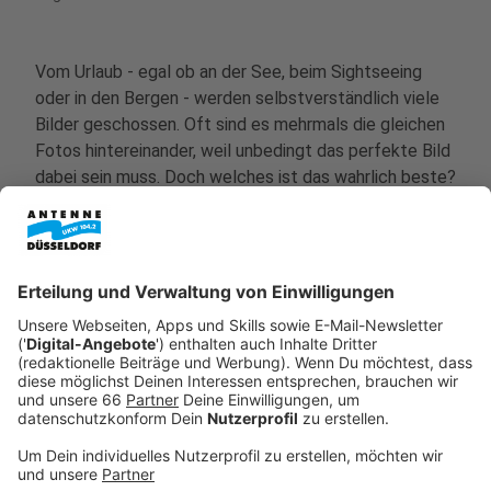
Vom Urlaub - egal ob an der See, beim Sightseeing
oder in den Bergen - werden selbstverständlich viele
Bilder geschossen. Oft sind es mehrmals die gleichen
Fotos hintereinander, weil unbedingt das perfekte Bild
dabei sein muss. Doch welches ist das wahrlich beste?
Bei dieser Masse an Bildern kann Künstliche Intelligenz
helfen. Manche Smartphones sortieren Fotos schon
ab der Werkseinstellung in Kategorien wie "Strand"
oder "Hund", oft läuft das aber nicht wirklich gut.
Besser machen es Apps, die beim Sortieren in
Kategorien unterstützen, auch mit Untertiteln bei
einzelnen Bildern. Andere Programme gehen aber noch
weiter und löschen Fotos, die doppelt sind oder
sortieren bei mehreren ähnlichen Bildern die
schlechteren Fotos aus. Bei Apple kann das zum
Beispiel die App
"Photo Cleaner"
.