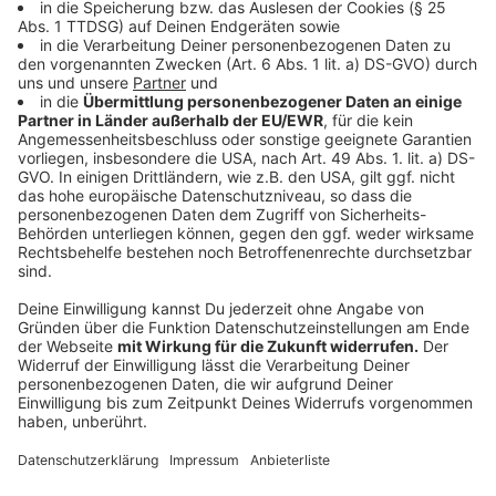
menschliche Auge es aber nicht sind, mitentfernt
werden. Er erklärt: "Wenn ich zum Beispiel bei einer
Hochzeit 1.000 Fotos gemacht habe und ich gebe der
App die Aufgabe, die besten 100 auszuwählen und 900
zu löschen, habe ich am Ende vielleicht Bilder, die
hinsichtlich Bildkomposition, Schärfe und Kontrast gut
aussehen, dann ist allerdings vielleicht auf keinem
einzigen Bild die Braut drauf", so der Fachmann von
"c’t". "‘Schlechte Bilder' liegen im Auge des
Betrachters, [lieber] ein Bild behalten, das etwas
unscharf ist, das aber einen besonders emotionalen
Moment zeigt". Kramer rät deswegen dazu, Fotos
weiterhin händisch häppchenweise auszusortieren.
Anzeige
Analog statt digital
Anzeige