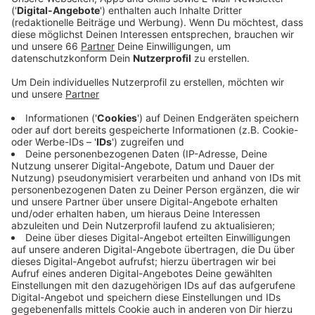
leichten Aufwärtstrend. Leiter René Heinersdorff
sagte auf Antenne Düsseldorf-Anfrage, dass auch
andere Kollegen in den letzten 4 Wochen einen
behutsamen aber stetigen Anstieg der
Besucherzahlen spüren.
Veröffentlicht:
Freitag, 12.11.2021 12:39
Anzeige
Zeitgleich melden aber die Filmkunstkinos der Stadt
eine Verdopplung der Zuschauer*innen - das liege
aktuell aber auch an dem starken Filmangebot. Man
bemerke außerdem eine leichte Verschiebung der
Altersgruppen; ältere Menschen kämen zurzeit
weniger gerne, dafür besuchten mehr jüngere
Menschen die Programmkinos in Düsseldorf. Einzig die
besonders kleinen Säle, wie im Souterrain-Kellerkino in