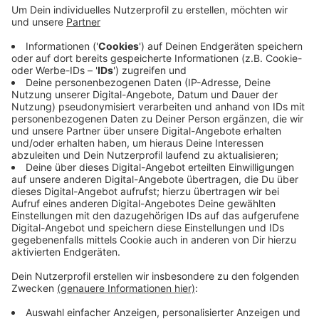
Veröffentlicht:
Montag, 24.08.2020 12:58
Anzeige
In häuslicher Quarantäne befinden sich inzwischen weit
über 700 Menschen. Der 7-Tages-Index liegt jetzt bei
einem Wert von 21,1. Das ist somit der sechste Tag in
Folge, an dem der Wert über 20 liegt. Ab 30 gäbe es
erste Einschränkungen für die Altstadt.
Anzeige
Anzeige