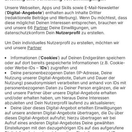
Samstagabend ab 20:30 Uhr zu Gast in der Arena.
Veröffentlicht:
Donnerstag, 04.11.2021 15:20
Anzeige
Das letzte Spiel des Jahres findet am 17. Dezember
statt, ein Heimspiel gegen Sandhausen. Im neuen Jahr
geht es am 15. Januar mit dem Auswärtsspiel bei
Werder Bremen weiter.
Anzeige
Weitere Infos und Links zum Thema
Anzeige