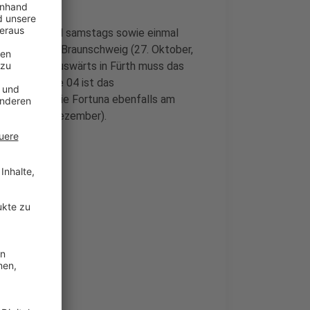
l freitags und samstags sowie einmal
wärtsspiel in Braunschweig (27. Oktober,
November). Auswärts in Fürth muss das
egen Schalke 04 ist das
äter muss die Fortuna ebenfalls am
Samstag, 2. Dezember).