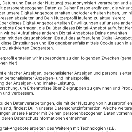
Die Fortuna muss in diesem Zeitraum jeweils zweima
sonntags ran. Die beiden Freitagsspiele sind das Aus
18:30 Uhr), und das Heimspiel gegen Wiesbaden (3. 
Team sonntags (12. November) ran. Das Heimduell g
Samstagabendspiel am 25. November. Eine Woche sp
Samstag, dann aber mittags in Nürnberg antreten. (
Anzeige
Weitere Infos und Links zum Thema:
Anzeige
Hier gibt es die Termine:
Hier gibt es Tickets: