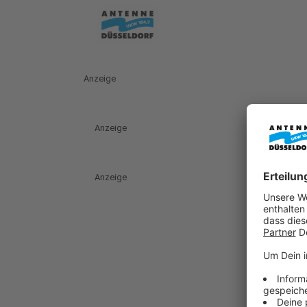
Anzeige
Anzeige
Anzeige