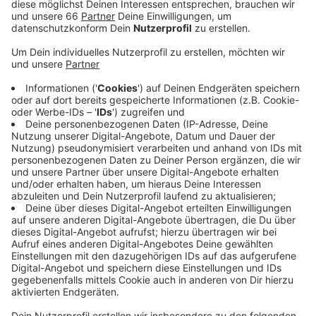
auch das Heimspiel gegen München am
kommenden Sonntag abgesagt.
Veröffentlicht:
Dienstag, 26.10.2021 18:37
Anzeige
Die Karten behalten ihr Gültigkeit. Das Spiel in Iserlohn
wurde auf den 7. Dezember verlegt. Für das Heimspiel
gegen München gibt es noch keinen Termin.
Anzeige
Weitere Infos und Links zum Thema
Anzeige