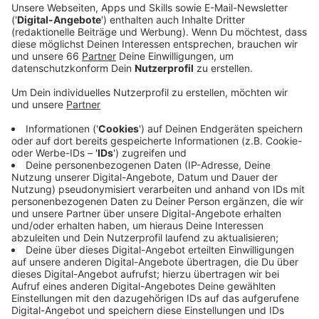
sie die Franklinstraße in Pempelfort vor. Bis zum
Herbst soll die Stadtverwaltung prüfen, ob dort
eine weitere Gesamtschule entstehen kann oder
welche anderen Möglichkeiten es in zentraler Lage
gibt.
Veröffentlicht:
Dienstag, 26.04.2022 13:56
Anzeige
Der Bedarf ist auf jeden Fall da: Seit Jahren kann
regelmäßig rund 200 Kindern nach der vierten Klasse
der Wunsch nach einem Gesamtschulplatz nicht erfüllt
werden. Sie müssen dann eine andere Schulform
besuchen. Auch sei es wichtig, dass es in der
Innenstadt generell eine weitere Schule mit
Oberstufe gibt, so schwarz-grün. Einen weiteren
Zeitplan gibt es noch nicht.