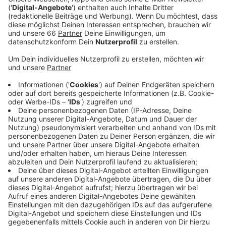
Anzeige
Mitarbeitende der Verwaltung werden außerdem
sensibilisiert, keinen Strom zu verschwenden. Dazu
hängen in den Gebäuden bald Plakate und Sticker.
Außerdem gibt es Schulungen, heißt es vom
Krisenstab der Stadt. Dieses Gremium tagt
regelmäßig, um Handlungskonzepte zur aktuellen Lage
zu entwickeln. So wird zum Beispiel in Zukunft auch in
den Düsseldorfer Klärwerken erheblich Energie
eingespart: Der Schlamm dort wird jetzt anders
getrocknet, was 40% des Erdgases einspart. Die
Klärwerke sollen außerdem rund drei Millionen
Kilowattstunden weniger Strom verbrauchen. Als
weitere Energiesparmaßnahme werden seit dieser
Woche viele Gaslaternen nachts stundenweise