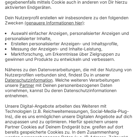
diesem Ort einen Besuch abgestattet.
Anzeige
Weitere Infos und Links zum Thema:
Anzeige
Hier noch mehr Hintergründe von der Stadt
Verkehrswende: Wenn Zögern, dann teurer
Auch die MobilitätStation Friedensplätzchen wurde
schon ausgezeichnet
Anzeige