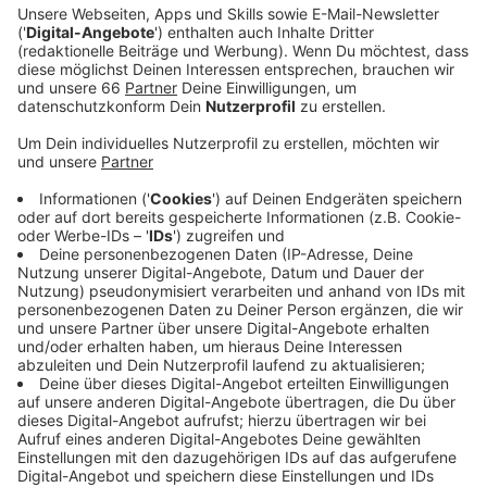
an Produkte und Projekte, die einen nachhaltigen
Wandel fördern.
Veröffentlicht:
Mittwoch, 15.05.2024 13:10
Anzeige
Der "German Innovation Award" ist vom Bundestag ins
Leben gerufen und und von der deutschen Industrie
gestiftet worden. Das Team von Connected Mobility
Düsseldorf (CMD) hat ihn bereits gestern (14. Mai
2024) in Berlin entgegen genommen - es gab ihn in der
Kategorie "Public Space - Öffentlicher Raum".
Besonders an sonnigen Tagen funktioniert das
Zusammenspiel am Bachplätzchen gut - dann geben
sich dort Nutzer der MobilitätStation, Boule-Spieler
und Kiosk-Besucher die Klinke in die Hand.
Vergangenes Jahr hatte sogar Bundeskanzler Scholz