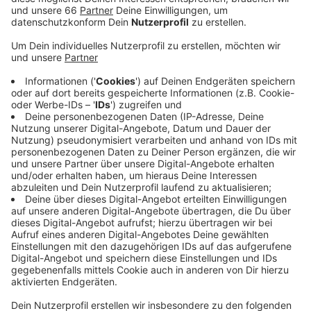
bislang keine Symptome auf.
Veröffentlicht:
Freitag, 07.01.2022 16:03
Anzeige
Damit fallen bei der Fortuna derzeit bereits fünf
Spieler mit Corona aus. Vor Oberdorf und Hartherz
waren bereits Stürmer Emmanuel Iyoha,
Mittelfeldspieler Felix Klaus und Torwart Raphael
Wolf positiv getestet worden.
Anzeige
Weitere Infos und Links zum Thema
Anzeige