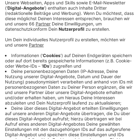
Veröffentlicht:
Montag, 13.12.2021 04:56
Anzeige
Hier müssen Autofahrer, die nicht dort wohnen, einen
Parkschein ziehen und dürfen damit zwei Stunden
parken. Anwohner brauchen einen entsprechenden
Parkausweis, den sie bei der Stadt beantragen können.
Alle Infos dazu stehen bei den Nachrichten bei uns im
Netz, ad.de. - Bis Jahresende wird auch rund um
Reeser- und Golzheimer Platz, an der Münster Straße
sowie entlang der Toulouser Allee Anwohnerparken
eingeführt. In den nächsten beiden Jahren werden 18
weitere Anwohnerparkgebiete eingerichtet.
Anzeige