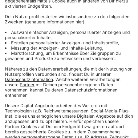
Weitere Infos und Links zum Thema:
Anzeige
Hier geht es zur ausführlichen Mitteilung der
Stadt
Hier gibt es eine Übersicht über alle Anwohner-
Parkgebiete
Hier können Anwohner einen Parkausweis
beantragen
Hier informiert die Stadt über das Konzept zur
Parkraumbewirtschaftung
Anzeige