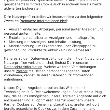
Es ist das letzte
"Fortuna für Alle"
-Spiel der Saison,
die Arena wird also voll sein. Anpfiff der Partie ist um
13 Uhr, wir sind dann wieder live dabei.
Anzeige
Weitere Infos und Links zum Thema:
Anzeige
Unsere Fortuna-Sonderseite:
Die Tabelle der zweiten Liga:
Mehr Infos zu Daniel Thioune: