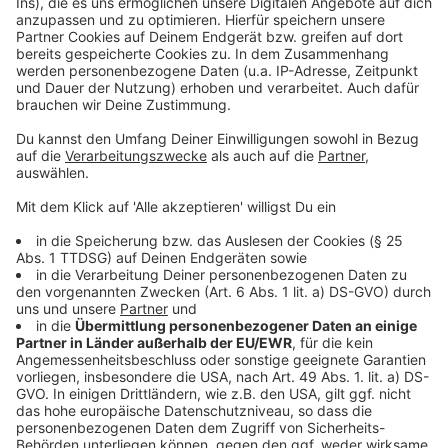
Anzeige
Weitere Infos und Links zum Thema:
Anzeige
Unsere bisherige Berichterstattung
So hatte die Stadt die Umbaupläne begründet
RP Online: "Rad-Umleitung bringt Probleme"
Anzeige