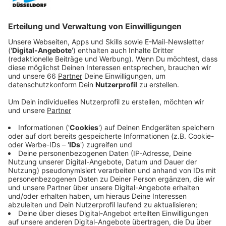
Anzeige
OB Stephan Keller hatte vorgeschlagen, dass er
wegen der Konflikte zwischen Radfahrern und
Fußgängern entfernt wird - und der Radverkehr über
Liesegang- und Klosterstraße fahren soll. Jetzt
melden sich dazu weitere Stimmen mit Pro und
Contra. A.
Anzeige
ADFC fordert bessere Markierung
Anzeige
Für den Fahrradclub
ADFC
geht das zu schnell. Ähnlich
wie SPD und GRÜNE vergangene Woche hier bei AD,