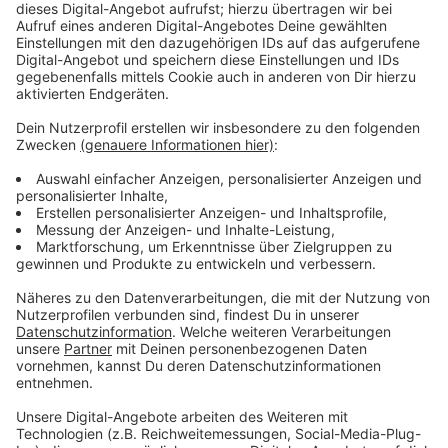
würde der Fahrradclub es zunächst mit einer besseren
Markierung versuchen. Vom ADFC heißt es, dass sogar
ein von der Stadt beauftragter Gutachter bemängelt
habe, dass der Radweg in der Mitte einfach zu
schlecht erkennbar sei.
Anzeige
IHK unterstützt Kellers Idee
Anzeige
Aus der Wirtschaft dagegen wird Kellers Vorschlag als
"klar und verlässlich" gelobt: Die Industrie- und
Handelkammer (IHK) findet gut, dass Fußgängerinnen
und Fußgänger während der Geschäftszeiten Vortritt
bekommen sollen - und Radfahrenden
zufriedenstellende Ausweichrouten geboten werden.