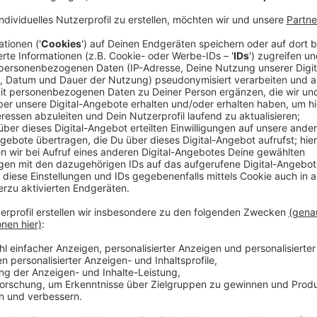
Kein Rauchen und Grillen in Wald und Park
Anzeige
Die Experten appellieren: Schon eine kleine Ursache 
warnen vor offenem Feuer in der Natur - dazu zählen
Wäldern sowieso noch bis Ende Oktober verboten. Au
werden. Kraftfahrzeuge dürfen deshalb nur auf befe
Anzeige
Wald wirkt wie eine Klimaanlage
Anzeige
Bei Temperaturen von fast 40 Grad bringt ein schatt