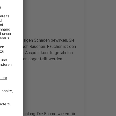
kann einen riesigen Schaden bewirken. Sie
 Grillen und auch Rauchen. Rauchen ist den
ch ein heißer Auspuff könnte gefährlich
stigten Flächen abgestellt werden.
iger Walt Abkühlung. Die Bäume wirken für