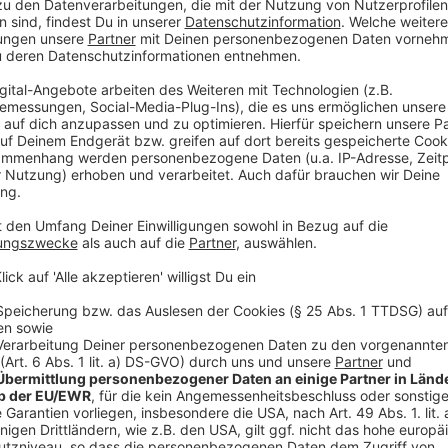
unsere Städte wie eine Klimaanlage. Darauf macht d
aufmerksam. Die Bäume verdunsten bei Hitze extrem 
abends als frischer Wind bis in unsere bebauten Inne
Temperatur im Vergleich zu aufgeheizten Städten um
Anzeige
Weitere Infos und Links zum Thema:
Anzeige
Infos zur erhöhten Waldbrandgefahr
Aktuelles Grillverbot in den Düsseldorfer Parks
Wetterwarnungen des DWD
Anzeige