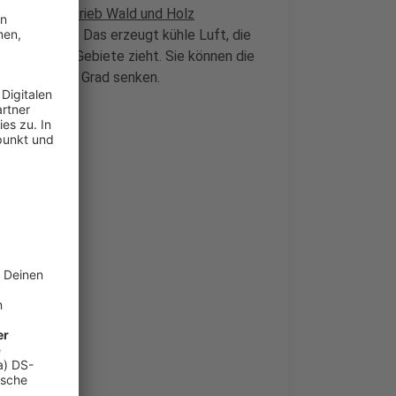
er
Landesbetrieb Wald und Holz
viel Wasser. Das erzeugt kühle Luft, die
nstädte und Gebiete zieht. Sie können die
 bis zu zehn Grad senken.