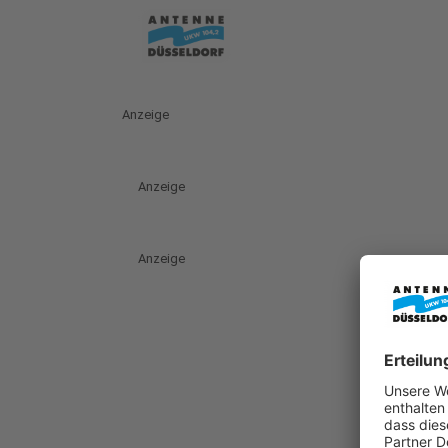
Anzeige
Anzeige
Anzeige