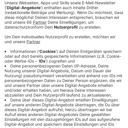
Anzeige
Speziell in Internet-Shops sei häufig illegales
Feuerwerk erhältlich. Die Feuerwerkskörper würden
oft gefährliche Mixturen enthalten, die in Deutschland
verboten seien, so die Experten.
Anzeige
Immer wieder Verletzte bei Silvester-
Feuerwerk
Anzeige
Die Verbraucherzentrale rät: Unbedingt ins Impressum
schauen und prüfen, ob der Sitz des Online-Shops sich
in Deutschland befindet.
Im letzten Jahr
sind durch