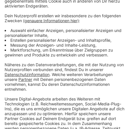
Silvester-Feuerwerk in Düsseldorf 12 Menschen zum
Teil schwer verletzt worden.
Anzeige
Weitere Infos und Links zum Thema:
Anzeige
Silvester-Partys in Düsseldorf:
Böllerverbotszone zu Silvester in der Altstadt:
Ausführliche Meldung der Stadt dazu:
RP-Bericht dazu:
Anzeige