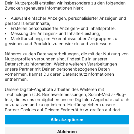
Weitere Infos und Links zum Thema:
Anzeige
Ver.di weitet Warnstreiks an Unikliniken aus
Hunderte bei Warnstreiks an drei NRW-Unikliniken
Anzeige
Anzeige
Anzeige