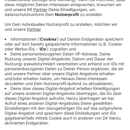
Anzeige
Ein bis drei Streiktage sind geplant. Zum Schutz der
Patientinnen und Patienten gibt es aber genau wie
beim letzten Streik eine Notdienstvereinbarung - das
hat die Gewerkschaft im Vorfeld angekündigt. Mit den
Streiks will Ver.di vor der dritten Verhandlungsrunde
Ende November den Druck erhöhen. In dem Tarifstreit
wird gefordert, dass Beschäftigte des
Gesundheitswesens monatlich 300 Euro mehr erhalten
sollen. An dem Warnstreik in der vergangenen Woche
hatten an der Düsseldorfer Uniklinik rund 350
Beschäftigte teilgenommen.
Anzeige