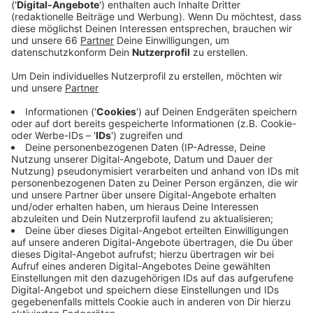
Anzeige
Laut der Gewerkschaft Verdi hat das Unternehmen
rund 75 Prozent Marktanteil bei der Gepäck- und
Flugzeugabfertigung. Viele Airlines hatten schon am
Abend (26. Januar) erste Flüge für heute gecancelt.
Der Flughafen hatte darauf hingewiesen, dass man
sich bei seiner Airline oder dem Reiseveranstalter zum
Flugstatus informieren soll. Verdi hat die Aviapartner-
Beschäftigten zum Streik aufgerufen, weil Aviapartner
ab dem 1. April bei der Abfertigung raus ist. Statt
dessen sollen andere Unternehmen zum Zuge kommen
- sie seien noch ohne Personal, würden aber die bisher
bei Aviapartner Beschäftigten nur zu deutlich
schlechteren Konditionen übernehmen, heißt es von
Verdi. Der Flughafenverband ADV kritisiert, dass