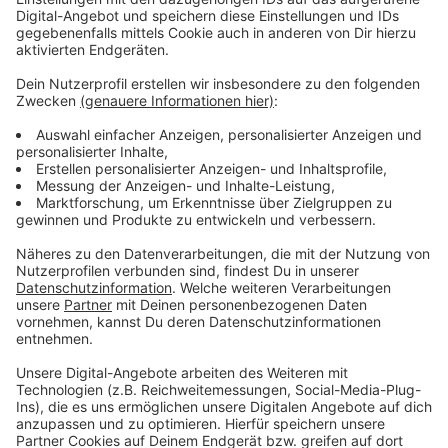
Die Waldbesitzer verpflichten sich in Zukunft
Mischwälder anzupflanzen - statt wie bisher vor allem
Monokulturen. Je besser die Wälder durchmischt sind,
desto besser können sie dem Klimawandel
standhalten.
Anzeige
Klimawandel Ursache für Schäden
Anzeige
In den vergangenen Jahren ist alles
zusammengekommen: Hitze und Trockenheit als
Folgen des Klimawandels. Und sie sorgen dafür, dass
sich der Borkenkäfer besonders wohlfühlt und die
Bäume sich kaum wehren können. Sind die Bäume dann
angeschlagen, braucht es nur ein paar Stürme, damit