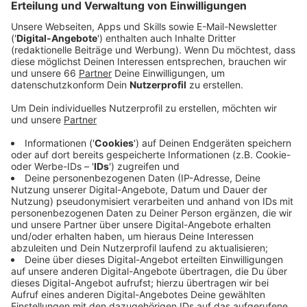
Anzeige
Bei diesem Waldpakt geht es um viel Geld. In den
kommenden zehn Jahren will das Land 100 Millionen
Euro bereitstellen, um die Wälder wieder aufzuforsten.
Außerdem bekommen die Waldbauern Soforthilfen, um
Schäden kurzfristig zu beseitigen - also um kranke und
tote Bäume aus dem Wald zu schaffen.
Anzeige
Waldbesitzer müssen auf den Klimawandel
reagieren
Anzeige