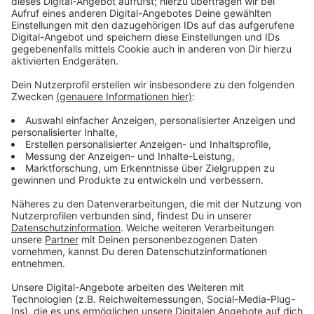
Anzeige
Wichtige Infos zur Briefwahl
Anzeige
Knapp einen Monat vor der Wahl erinnert die Stadt
daran, dass wir bei der Briefwahl diesmal weniger Zeit
haben. Die Stimmzettel werden erst in der ersten
Februarwoche gedruckt und verschickt. Der rote
Wahlbrief muss bis zum 19. Februar beim Amt für
Statistik und Wahlen eingehen oder am Wahltag selbst
bis 18 Uhr in den Briefkasten beim Wahlamt geworfen
werden.
Anzeige