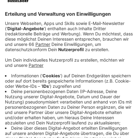
Veröffentlicht:
Dienstag, 21.01.2025 05:52
Anzeige
So funktioniert der Wahlraumfinder
Anzeige
Mit unserer Adresse erfahren wir über den
Wahlraumfinder, welches Wahllokal wir aufsuchen
müssen. Die Internetseite informiert uns zudem
darüber, ob das Wahllokal barrierefrei ist, also
beispielsweise mit einem Rollstuhl erreichbar. Sollte
das nicht der Fall sein, können wir uns alternative,
barrierefreie Wahllokale in unserem Wahlkreis anzeigen
lassen.