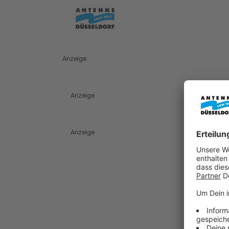
Anzeige
Anzeige
Anzeige