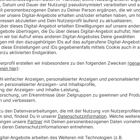
Anzeige
Dort wurde zum Beispiel Oberbürgermeister Geisel a
Thomas Jarzombek von der CDU mit dem ungarischen 
der die Pressefreiheit in seinem Land stark einges
Fall glaubt der Düsseldorfer Politikwissenschaftler 
immer eine Vorbildfunktion haben sollten:
Anzeige
Stefan Marschall zur Sprache beim Wahlkamp
Anzeige