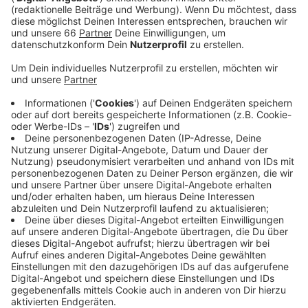
Mann, dem die Waffe zugerechnet werde, sei
festgenommen worden. Mehrere
Spezialeinsatzkommandos (SEK) durchkämmten
das Hotel. Alle Gäste und Angestellte seien in
Sicherheit gebracht worden.
Veröffentlicht:
Samstag, 18.09.2021 06:55
Anzeige
Die Polizisten hätten zudem »mindestens einen«
verdächtigen Koffer gefunden, der von
Sprengstoffexperten untersucht werde, sagte der
Sprecher. Der Einsatz war bis zum späten Abend noch
nicht abgeschlossen. Auf Nachfrage von Antenne
Düsseldorf wollte sich ein Polizeisprecher heute
morgen nicht weiter zu dem Einsatz äußern.