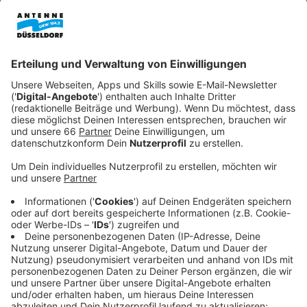
reagiert die Bundesregierung. Tests für Urlauber
aus Risikogebieten werden wohl verpflichtend.
Doch es herrscht Uneinigkeit, wer sie bezahlen
soll.
Veröffentlicht:
Dienstag, 28.07.2020 08:36
Anzeige
Die Infektionszahlen steigen ausgerechnet in der
Urlaubszeit. Viele Reisende bringen das Coronavirus
mit aus dem Urlaub nach Deutschland. Noch sind es
viele kleine Infektionsherde, die kontrollierbar seien.
Einen erneuten Ausbruch will die Bundesregierung
unbedingt verhindern. Deshalb hat
Bundesgesundheitsminister Jens Spahn (CDU) nun
angekündigt, dass es verpflichtende Tests für
Urlauber aus Risikogebieten geben wird. Doch wer die