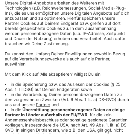
Juli angeordnet, dass Urlauber aus Risikogebieten
sich verpflichtend auf das Coronavirus testen
lassen müssen. Darüber sind sich die Politiker im
Grunde einig. Doch wer soll für die Tests
aufkommen? Der Urlauber selbst oder doch Bund
und Länder? Stimmt in unserem Voting ab.
Ja, Tests für Urlauber aus
78%
Risikogebieten sollten Pflicht sein.
Bezahlen sollen sie selber.
Ja, Tests für Urlauber aus
14%
Risikogebieten sollten Pflicht sein,
allerdings kostenlos.
Nein, Tests für Urlauber aus
7%
Risikogebieten sollten keine Pflicht sein.
Die Abstimmung ist bereits abgeschlossen.
Es