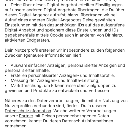
bezahlen soll, ist noch unklar.
Anzeige
In unserem Voting könnt ihr abstimmen, für welche
Lösung ihr seid: Urlauber sollen selbst für die Tests
aufkommen, sollten sie doch lieber kostenlos sein?
Oder sollten solche Tests überhaupt nicht
verpflichtend sein? Stimmt jetzt ab.
Anzeige
Testpflicht für Urlauber aus
Risikogebieten richtig? Wer soll sie
bezahlen?
Bundesgesundheitsminister Jens Spahn hat am 27.