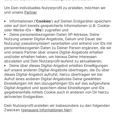
Veröffentlicht:
Donnerstag, 28.05.2020 06:55
Anzeige
Ab dem 8. Juni wird dann wieder ein eingeschränkter
Regelbetrieb für alle Kinder angeboten. Das heißt: es
gibt regelmäßige Betreuung, aber zum Teil mit
geänderte Zeiten und besondere Fördermaßnahmen
fallen erst einmal weg. Wegen der Einschränkungen
zahlen Eltern von Kleinkindern in den kommenden
beiden Monaten nur die Hälfte der üblichen Beiträge.
Das hat die NRW Landesregierung beschlossen.
Anzeige