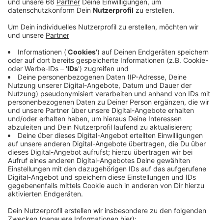
Veröffentlicht:
Dienstag, 14.01.2020 04:47
Anzeige
Das "Umsteigen erleichtern". Das würde die Stadt
gerne schaffen - ein großer Baustein ist dabei der Bau
oder Ausbau von Park & Ride-Anlagen. Problem dabei:
Viele Grundstücke, die helfen würden, liegen außerhalb
des Düsseldorfer Stadtgebiets. Hier ist also ein Dialog
mit den Nachbarn nötig - was den Prozess in die Länge
zieht. Auch die Mobilitäts-Stationen, die an wichtigen
Haltestellen entstehen sollen, können aus Sicht der
Stadt viel bringen: Hier sollen Leihfahrräder und E-
Scooter sortiert werden - damit wären sie schneller
verfügbar und ordentlicher verteilt.