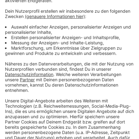
Es gibt diese Dinge im Leben, die können uns zur
Weißglut treiben. Bahnstreiks. Plötzlicher Schneefall.
Eiskratzen am frühen Morgen. Leute, die nicht
Autofahren können. Menschen, die seltsame Wörter
benutzen. Wo andere sich vor Verzweiflung das
Gesicht bis zum Bauchnabel ziehen oder ihren Kopf
gegen die Wand hauen wollen, geht in eben diesem
Kopf von Laura Potting ein Karussell los. Irgendwo
zwischen wirren Gedanken und scharfer
Alltagsbeobachtung. Ein bisschen ausgeflippt,
meistens bunt und nie ganz ernst gemeint.
Anzeige