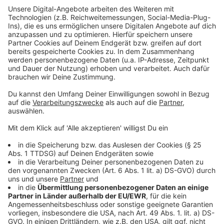
Auch die
Rheinbahn
wird durch die Sperrung des
Rheinufertunnels ausgebremst. Sie schreibt:
Wegen des hohen Verkehrsaufkommens in der
Innenstadt kommt es auf allen Bahn- und
Buslinien rund um die Innenstadt zu
Verzögerungen.
Anzeige
Weitere Infos und Links zum Thema:
Anzeige
Die Homepage der Polizei