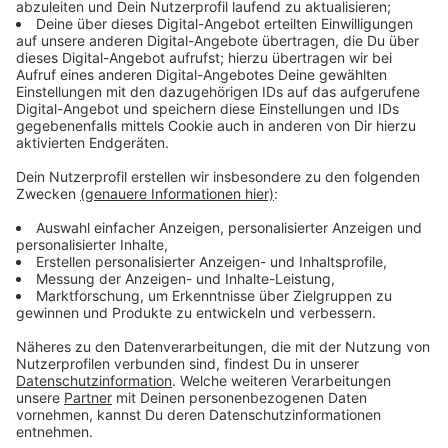
Statement der Stadt:
Anzeige
Mittlerweile hat sich auch die
Stadt
bei uns gemeldet.
Sie schreibt:
Die Landeshauptstadt arbeitet mit Hochdruck
an der Beseitigung der Störung und bedauert die
verkehrlichen Einschränkungen. Die Dauer der
Sperrung ist noch nicht absehbar.
Anzeige
Auch die Rheinbahn ist von der Tunnel-
Sperrung betroffen
Anzeige