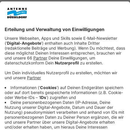
Anzeige
Technische Störung der Brandmeldeanlage
Anzeige
Grund für die Störung ist laut Polizei eine technische
Störung der Brandmeldeanlage
. Die Ampeln stehen auf
Rot; eine konkrete Gefahr gibt es nicht. Allerdings
könnte die Sperrung laut Einschätzung der Polizei
möglicherweise länger dauern. Der Verkehr staut sich
jetzt schon weit zurück - zum Beispiel bis zur
Münchener Straße, berichtet die Polizei.
Anzeige