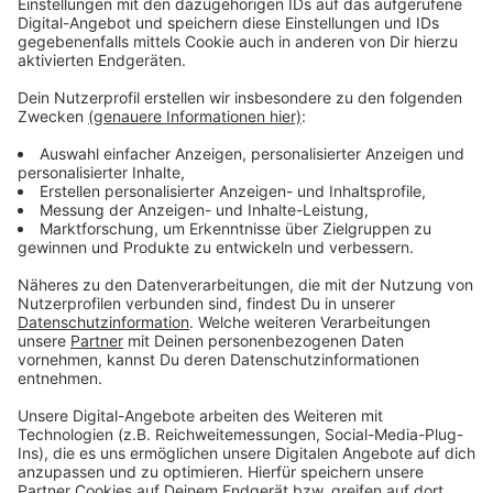
Laut Informationen von t-online gab es seit gestern (9.
Oktober 2024) im Glasfaserkabelnetz von Vodafone
eine Störung. Bis zu 5.700 Kunden sind davon
betroffen. Die Ursache ist laut einem
Unternehmenssprecher ein kaputtes Kabel gewesen.
Die Glasfaser-Zufuhrstrecke in der Nähe der
Düsseldorf-Arcaden sei beschädigt worden, die
Reparatur aufwändig gewesen.
Anzeige
Weitere Infos und Links zum Thema:
Anzeige
So berichtet T-online über die Störung
Auch RP online berichtet