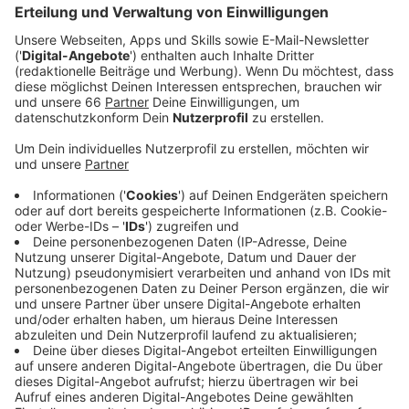
Störung, die eigentlich heute (10. Oktober 2024)
um kurz vor neun behoben war, ist erneut
aufgetreten. Hier habe ein Dienstleister bei der
Reparatur nicht nachhaltig gearbeitet, hat uns
gerade ein Vodafone-Sprecher gesagt. Die Folge:
Rund 5.700 Vodafone-Kunden müssen weiter ohne
Telefon, Fernsehen oder Internet auskommen. Ein
neues Team ist an der Schadenstelle in der Nähe
der Düsseldorf-Arkaden im Einsatz. Vodafone geht
davon aus, dass die Haushalte noch im Laufe des
Tages wieder ans Netz gehen.
Veröffentlicht:
Donnerstag, 10.10.2024 11:23
Anzeige