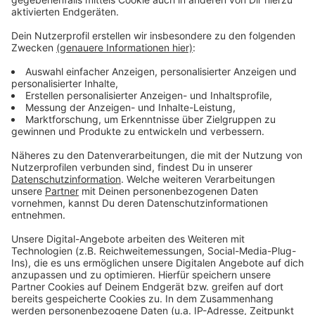
infizieren – im Freien aus.
Weitere Infos und Links zum Thema:
Gutenacht-Bus: Hilfenummer für Obdachlose
Büro (09-16 Uhr)
0211-6683373
Mobil (21-1 Uhr)
01578-3505152
Hier informiert die Stadt!
Update zu britischer Variante in Notschlafstelle!
Anzeige