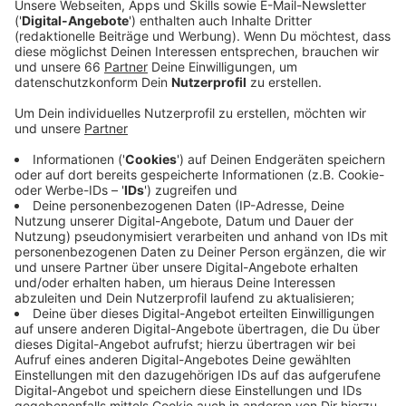
insgesamt sieben Einrichtungen waren alle negativ.
Veröffentlicht:
Mittwoch, 10.02.2021 05:00
Anzeige
Getestet wurden Mitarbeiter und Besucher der
Einrichtungen. Von den 21 Kontaktpersonen des
betroffenen Obdachlosen befinden sich seit Freitag
18 in Quarantäne. Bei insgesamt neun Personen wurde
eine Infektion festgestellt, davon waren acht
Infizierte von der britischen Virus-Variante betroffen.
Eine Person ist im Krankenhaus und wurde
zwischenzeitlich ebenfalls positiv auf die britische
Virus-Variante getestet. Die übrigen Kontaktpersonen
werden derzeit ermittelt. Für Obdachlose ist das
Leben in diesen Tagen besonders hart. Manche
Wohnungslose harren – auch aus Angst sich zu