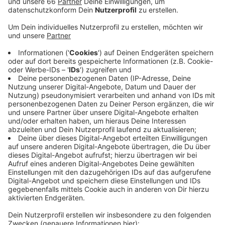
haben. Laut Urteil war er Mitglied eines
Pädophilen-Netzwerks. Der gelernte Bauarbeiter
hatte bei Instagram gezielt nach jungen Mädchen
gesucht. In 19 Fällen brachte er sie dazu,
Nacktfotos an ihn zu verschicken.
Veröffentlicht:
Dienstag, 21.04.2020 17:41
Anzeige
Die kinderpornografischen Aufnahmen stellte er in
einem Pädophilen-Netzwerk online. Vor Gericht legte
der Mann ein lückenloses Geständnis ab. Damit
ersparte er den Opfern eine Aussage im Prozess. Das
Gericht wertete dies strafmildernd und blieb mit vier
Jahren und drei Monaten Haft deutlich unter der
Forderung der Staatsanwaltschaft, die mehr als sechs
Jahre beantragt hatte.