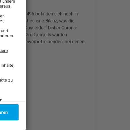
ckgegangen. 1.495 befinden sich noch in
erdessen gibt es eine Bilanz, was die
h wurden in Düsseldorf bisher Corona-
uro verhängt. Größtenteils wurden
uch die von Gewerbetreibenden, bei denen
i Passanten.
Altenheimen!