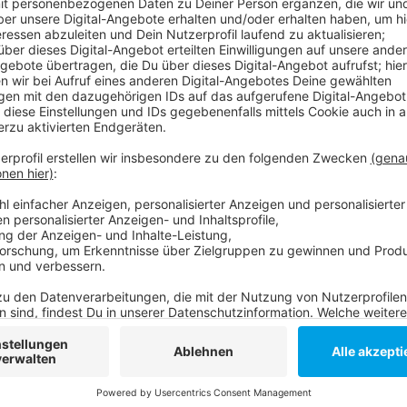
Auch die Zahl der Infizierten ist um 44 auf 409 zurü
häuslicher Quarantäne, 38 weniger als am Vortag. Unt
Verstöße seit Beginn der Pandemie betrifft. Demnac
Bußgelder von insgesamt über einer halben Million E
Verstöße gegen die Maskenpflicht geahndet, aber a
die Bußgelder deutlich höher ausfallen können als be
Weitere Infos und Links zum Thema!
Aktuelle Corona-Zahlen!
Die aktuellen Zahlen aus den Kitas, Schulen und 
Beispiele von Einsätzen des OSD!
Anzeige