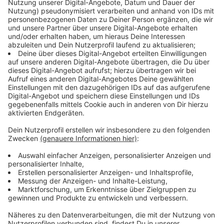
auf kostenlos. Wer Googles Softwarepaket G Suite
nutzt kann bis zum zum 1. Juli einige Premium-
Features benutzen. Ein Hangout-Call zum Beispiel,
kann bis zu 250 Teilnehmer haben. Microsoft stellt für
Unternehmen, Schulen und andere
Bildungseinrichtungen Office-365-Pakete für mehrere
Monate gratis zur Verfügung.
Anzeige
Schüler haben keine Ferien – diese Tools
helfen
Anzeige
Die Lernplattform Duden Learnattack bietet Videos
und Übungen zu neun Schulfächern. Das Angebot ist
für die nächsten zwei Monate kostenlos, wenn man