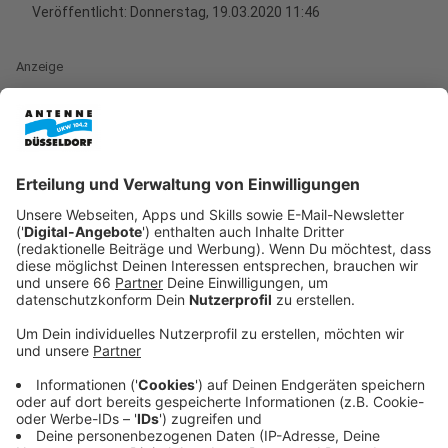
Veröffentlicht:
Donnerstag, 19.03.2020 11:46
Anzeige
Homeoffice
Anzeige
Das wichtigste, wenn das Büro zu Hause ist: In
Kontakt mit den Kollegen bleiben. Deswegen sind
grade Apps wichtig, die das ermöglichen. So bietet
das Unternehmen Lifesize zum Beispiel sein Premium-
Angebot für die kommenden sechs Monate kostenlos
an. Bis zu 25 Personen können sich über den Browser,
die App für Windows und Mac oder die App (iOS,
Android) zu Videokonferenzen zusammenschließen.
Auch Google und Microsoft stellen einige Features