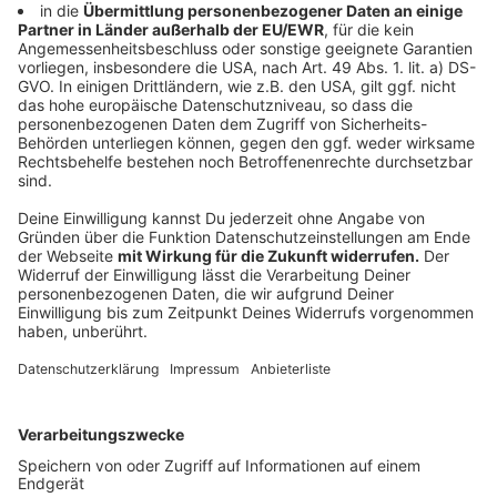
Apps aktuell gratis im iOS Store an. Die App
"Kaossilator" von Korg gibt es auch für Anroid. Hier
kann ohne weitere Instrumente selbst Musik
gemachen werden.
Anzeige
Sport zu Hause – Diese Apps gibt es aktuell
kostenlos
Anzeige
Dog Down macht Yoga für zu Hause möglich. Die App
ist noch bis zum ersten April kostenlos. Die Übungen
heißen "7 Minuten Training", "HIIT" (kurz für "High
Intensity Training"), "Barre" (ein Mix aus Ballett und
Fitness) oder "Yoga für Anfänger". Wer es etwas
weniger entspannt angehen möchte, kann die App