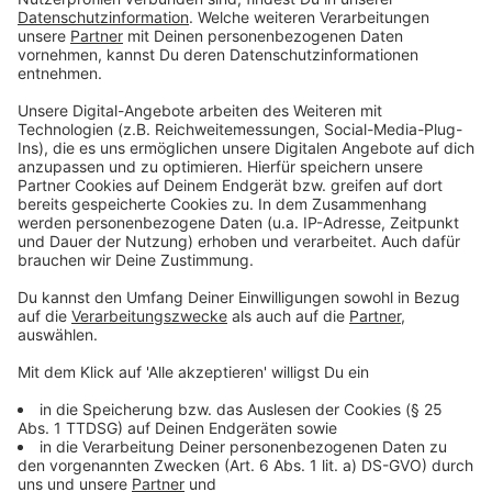
sich bis zum 31. März registriert.
Scoyo richtet sich vor allem an Schüler von der ersten
bis zur siebten Klasse. Hier werden 14-tägige Zugänge
an Schüler und Eltern verschenkt.
Bei Simpleclub können Lehrer und Schulleiter ein
kostenloses "Hilfspaket" bestellen. Das ist dann bis
zum 20. April gültig. Alle drei Angebote laufen
automatisch aus und müssen nicht gekündigt werden.
Anzeige
Unterhaltung mit selbstgemachter Musik
Anzeige
Die Hersteller Moog und Korg bieten ihre Synthesizer-