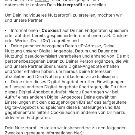
Veröffentlicht:
Montag, 15.06.2020 11:57
Anzeige
Laut einem Polizeisprecher konnten viele
Auseinandersetzungen nur durch ständige Präsenz und
robustes Auftreten der Beamten eingedämmt werden.
An der Treppe am Burgplatz und am Stiftsplatz
wurden außerdem vereinzelt Flaschen auf Polizisten
und ihre Fahrzeuge geworfen. Die Beamten haben am
Wochenende zahlreiche Personen in der Altstadt
überprüft und Platzverweise ausgesprochen. Die
verschiedenen Demos am Samstagnachmittag seien
dagegen weitgehend friedlich gewesen.