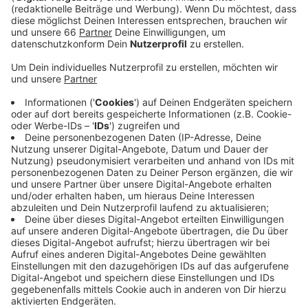
Veröffentlicht:
Dienstag, 02.03.2021 05:36
Anzeige
Der Aufenthalt in der Altstadt und an der
Rheinuferpromenade sollte durch das Verweilverbot
bewusst unattraktiver werden, heißt es von der Stadt.
Schließlich seien an dem sehr vollen Wochenende
Zweidrittel der Besucher von auswärts gekommen.
Grundsätzlich habe sich die Lage entspannt - auch am
Carlsplatz und vor dem Fortuna-Büdchen. Das
Verweilverbot gilt zwar nur am Wochenende. OSD und
Polizei wollen aber auch bei schönem Wetter unter
der Woche die beliebten Plätze verstärkt im Blick
haben, heißt es von der Stadt.
Anzeige