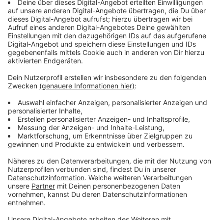
Anzeige
Wir benötigen Ihre
Zustimmung, um den YouTube
Video-Service zu laden!
Wir verwenden einen Service eines
Drittanbieters, um Videoinhalte
einzubetten. Dieser Service kann
Daten zu Ihren Aktivitäten
sammeln. Bitte lesen Sie die
Details durch und stimmen Sie der
Nutzung des Service zu, um dieses
Video anzusehen.
Mehr Informationen
Mariana und Ana haben die falschen Kinder und lieben
sie doch über alles. Aber sie wollen auch ihre „echten“
Akzeptieren