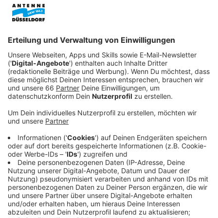
Krankenhaus das gleiche Zimmer.
Veröffentlicht:
Samstag, 30.01.2021 15:43
Anzeige
Schnell wird klar: Die beiden zukünftigen Mütter
können sich nicht ausstehen und haben völlig
entgegengesetzte Vorstellungen von der Erziehung
ihrer Kinder. Blöd nur, dass eine Krankenschwester die
beiden Neugeborenen kurz nach der Geburt
vertauscht. Erst vier Monate später fällt die
Verwechslung auf. Doch da haben sich die beiden
Mütter bereits Hals über Kopf in ihre „falschen“
Töchter verliebt…
Streaming-Dienst: Netflix