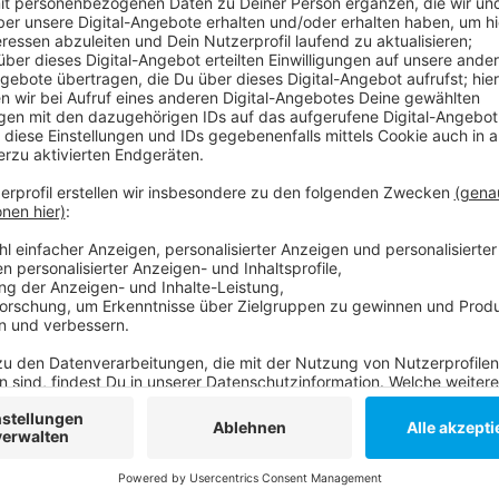
Das Opfer konnte sich selbst befreien und kontaktier
Ermittlungen habe es Beziehungsstreitigkeiten zwis
jährige die Wohnung seines Bekannten an der Bilker Al
Tatverdächtige mit Messern angegriffen haben. In 
wurde eine Mordkommission eingerichtet.
Anzeige