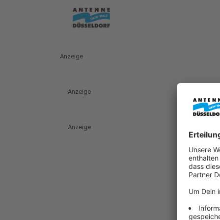
Anzeige
Anzeige
Anzeige