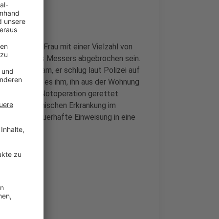
asst, seine Frau mit einer Vielzahl von
die Klinge des Messers abgebrochen sein.
n aufmerksam, er schlug laut Polizei auf
ztlich gelang es ihm, ihn aus der Wohnung
e durch eine Notoperation gerettet
d einer psychischen Erkrankung im
droht die dauerhafte Einweisung in eine