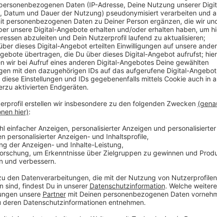
Anzeige
Offenbar hatte der 49jährige Angeklagte den Plan gef
Messerstichen zu töten. Während der Tat soll dann 
Der älteste Sohn der Familie wurde auf das Geschehe
den Vater ein, um ihn von der Mutter abzuhalten. Let
zu drängen und den Notarzt zu rufen. Die Frau konnt
werden. Der Angeklagte soll möglicherweise aufgrun
Zustand der Schuldunfähigkeit gehandelt haben. Ihm 
geschlossene Anstalt.
Anzeige
Weitere Infos und Links zum Thema:
Anzeige