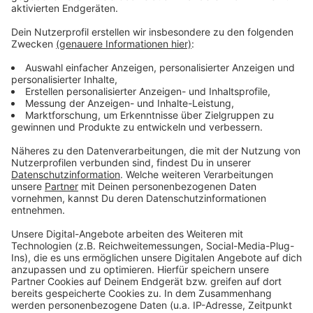
einmal prüfen zu lassen. Wer etwas ersteigert, muss
das sofort bar bezahlen und mitnehmen.
Anzeige
Weitere Infos und Links zum Thema:
Anzeige
Hier kommt ihr zum Fundbüro:
Die Seite für gefundene Tiere:
Zahl der Fahrraddiebstähle gestiegen
Anzeige