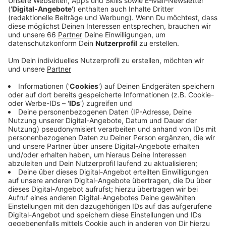
Anzeige
Darunter Marken wie
Gazelle
, Cube oder auch
Bosch
.
Eine erste Besichtigung ist ab halb neun (8:30)
möglich.
Anzeige
Barzahlung erforderlich
Anzeige
Die Räder und Werkzeuge wurden vor der
Versteigerung nicht geprüft. Die Stadt rät daher,
besonders bei Fahrrädern sie vor der ersten Fahrt