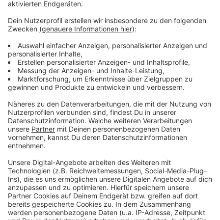
Anzeige
Weitere Infos und Links zum Thema:
Anzeige
Die Verpackungssteuer in Tübingen wird aktuell
noch geprüft
Düsseldorf möchte Zero-Waste-City werden
So haben wir über das Vorhaben der Zero-Waste-
City berichtet
Anzeige