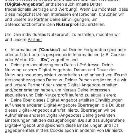
Veröffentlicht:
Donnerstag, 02.11.2023 12:12
Anzeige
In dem Brief begründet die Bürgerin ihre Forderung
damit, dass Städte Mehrwegprodukte gezielt fördern
und so zum Klima- und Ressourcenschutz beitragen
könnten. Sie verweist dabei auf die Stadt Tübingen, in
der es seit Anfang 2022 eine Verpackungssteuer gibt.
In der Antwort der Stadtverwaltung heißt es dazu,
dass die Rechtsmäßigkeit einer Verpackungssteuer
aktuell noch vom Bundesverfassungsgericht geprüft
werde. Sollte die Verpackungssteuer als rechtssicher
eingestuft werden, könnte eine Einführung in
Düsseldorf für das Jahr 2026 überlegt werden, so die
Stadtverwaltung weiter.