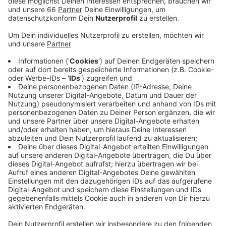
in Obdachloseneinrichtungen sind es acht.
Veröffentlicht:
Mittwoch, 19.01.2022 16:51
Anzeige
Insgesamt sind fast achtzig Menschen in Quarantäne.
Parallel dazu bietet die Stadt Asylbewerbern und
Wohnungslosen Booster-Impfungen an. Die Kampagne
werde sehr gut angenommen, heißt es. Sie soll bis
Ende des Monats abgeschlossen sein.
Anzeige
Weitere Infos und Links zum Thema
Anzeige