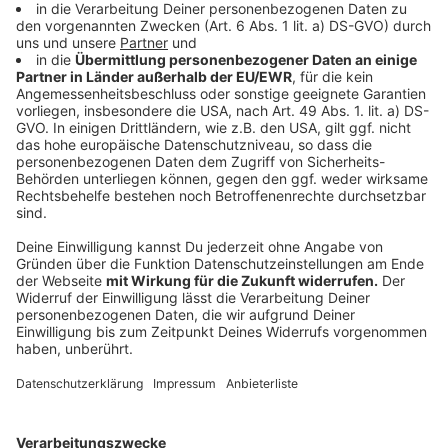
Richtung Neubrückstraße, Mutter-Ey-Platz nur noch
bis zur Einfahrt der Mühlenstraße möglich. Ab der
Neubrückstraße wird die Anlieger-frei-Regelung der
Mühlenstraße von der Polizei überwacht. Der Taxiplatz
Heinrich-Heine-Allee kann nur noch aus Richtung
Norden angefahren werden. Stadtauswärts wird ab
Freitag, 25. August, 20 Uhr, bis Samstag, 26. August, 7
Uhr, sowie von Samstag, 26. August, 20 Uhr, bis
Sonntag, 27. August, 7 Uhr, die Linksabbiegespur
Richtung Grabbeplatz und Neubrückstraße gesperrt
(Ausnahme Einsatzfahrzeuge).
Burgplatz
Ab Freitag, 25. August, 20 Uhr, bis Samstag, 26.
August, 7 Uhr, sowie von Samstag, 26. August, 20 Uhr,
bis Sonntag, 27. August, 7 Uhr, wird der Taxihalteplatz
auf dem Burgplatz temporär aufgehoben.
Anzeige