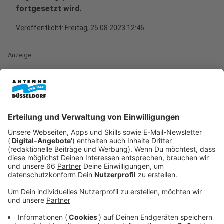
fortgesetzt wird.
Veröffentlicht:
Freitag, 25.08.2023 12:46
Anzeige
Kurzfristig war dieses Pilotprojekt am vergangenen
Wochenende an den Start gebracht worden.Übereilt,
ohne Absprachen und ohne Vorankündigung - das
waren nur einige Vorwürfe der Kritiker an diesem
Verkehrsversuch. Stadt und Polizei argumentieren
dagegen mit der aus ihrer Sicht positiven Bilanz. So
konnten zum Beispiel Einsatzkräfte über die
abgesperrte Spur der Heinrich-Heine-Allee in den
Abend- und Nachtstunden des Wochenendes ohne
Verkehrsbehinderungen ausrücken. Die Absperrung der
Mühlenstraße habe außerdem zu einer Beruhigung der
Straße geführt. Sperrungen gibt es auch an diesem