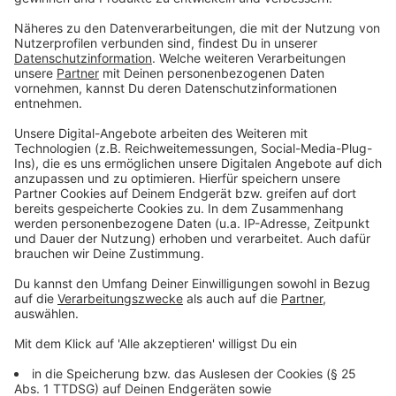
Verkehrsteilnehmenden dürfen in dieser Zeit nur noch
nach rechts abbiegen. Damit wird ein Rückstau an der
Kreuzung/Einmündung Kö-Bogen-Tunnel/Elberfelder
Straße unterbunden. Für Anreisende mit der
Zieladresse Theodor-Körner-Straße/Schadowstraße
empfiehlt sich zu diesen Zeiten eine Umfahrung aus
dem Kö-Bogen-Tunnel kommend über Berliner Allee
und dann via Steinstraße, Benrather Straße, Breite
Straße und Heinrich-Heine-Allee in die Theodor-
Körner-Straße.
Heinrich-Heine-Allee
Stadteinwärts wird der rechte Fahrstreifen der
Heinrich-Heine-Allee ab Freitag, 25. August, 20 Uhr, bis
Samstag, 26. August, 7 Uhr, sowie von Samstag, 26.
August, 20 Uhr, bis Sonntag, 27. August, 7 Uhr,
zwischen Ratinger Straße und Grabbeplatz gesperrt.
Für berechtigte Fahrzeuge ist das Rechtsabbiegen