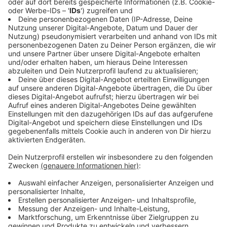
Wochenende an der Elberfelder Straße, der Heinrich-
Heine-Allee und am Burgplatz. Die Stadt verspricht
eine deutliche Beschilderung; Polizei und Ordnungsamt
werden die neuen Regeln kontrollieren.
Anzeige
Die Änderungen in der Übersicht
Anzeige
Elberfelfer Straße
Ab Freitag, 25. August, 20 Uhr, bis Samstag, 26.
August, 7 Uhr, sowie von Samstag, 26. August, 20 Uhr,
bis Sonntag, 27. August, 7 Uhr, ist das Linksabbiegen
aus dem Kö-Bogentunnel (Elberfelder Straße) nur
noch für den Busverkehr erlaubt. Alle anderen