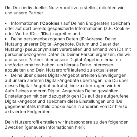
Anzeige
Dazu werden die Ampeln bis morgen (27. September)
außer Betrieb genommen. Für die Arbeiten fallen auch
einige Fahrspuren weg. Wer sich in diesem Bereich
auskennt, sollte den Verkehrsknotenpunkt heute
meiden. Die Kosten für den Ampel-Umbau liegen bei
100.000 Euro.
Pressemitteilung der Stadt:
Anzeige