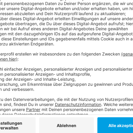
Autofahrten dauerten durchschnittlich 30 Prozent län
voll waren die Straßen bei uns in Düsseldorf dienst
wir immer noch schneller voran gekommen als vor de
letzten Jahr 53 Stunden im Stau. Das entspricht ung
bundesweiten Vergleich liegt Düsseldorf in Sachen S
Anzeige
Weitere Infos und Links zum Thema
Anzeige
TomTom Studie für Düsseldorf
TomTom Studie für Deutschland
Anzeige