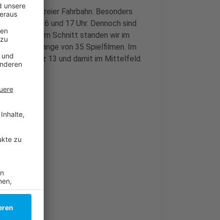
ger als bei freier Fahrbahn. Besonders
ags zwischen 16 und 17 Uhr. Dennoch sind
r Pandemie. Im Schnitt standen wir im
efähr einer Länge von 35 Spielfilmen. Im
tau auf Platz 13 und damit im Mittelfeld
.