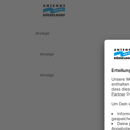
Anzeige
Anzeige
Anzeige