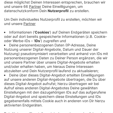
Neben den Weihnachtsmärkten werden heute Mittag
auch viele Geschäfte öffnen. Es ist verkaufsoffener
Sonntag in der Innenstadt, der Altstadt und der
Carlstadt. Die Händlerinnen und Händler hoffen auf
viele Kunden. Denn in der Weihnachtszeit machen die
Geschäfte traditionell besonders hohe Umsätze. Wer
in die Stadt möchte, sollte mit Bus oder Bahn fahren.
Die Rheinbahn setzt deshalb auch extra größere
Fahrzeuge ein.
Anzeige
Weitere Infos und Links zum Thema:
Anzeige
Hier informiert die Rheinbahn