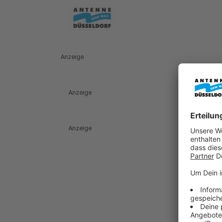
Anzeige
Anzeige
Anzeige