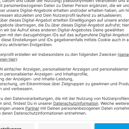
Die Stadt will Notgruppen einrichten. Ab Donnerstag
der Stadt informieren, welche Einrichtungen geschlo
Anfang des Monats hatten einige Mitarbeitende aus K
Anzeige
Weitere Infos und Links zum Thema
Anzeige
Hier können sich Eltern am Donnerstag (31. März)
8998870
Das sagt Ver.di
So lief der letzte KiTa-Streik am 8. März