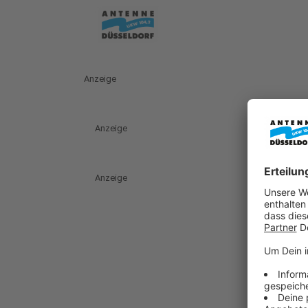
Anzeige
Anzeige
Anzeige