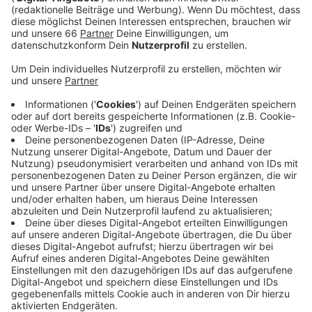
Anzeige
Da der Flughafen ein sensibler Sicherheitsbereich sei,
gehe man mit solchen Hinweisen sehr sensibel um, so
ein Polizeisprecher. Gegen 22 Uhr konnte der Einsatz,
für den auch ein Bombenentschärfer vor Ort war, nach
gut fünf Stunden beendet werden. Der Verdacht auf
eine Bombe hatte sich nicht bestätigt. Wegen des
Polizeieinsatzes gab es Auswirkungen auf den Straßen
und im Luftverkehr. Die Zufahrten Richtung Abflug und
Ankunft am Flughafen waren vorübergehend gesperrt
worden. Im Flugverkehr kam es zu Verspätungen von
15 bis 20 Minuten, meldet der Flughafen.
Anzeige
Weitere Infos und Links zum Thema: